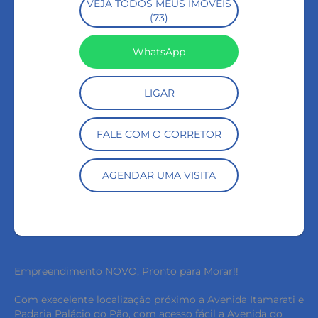
VEJA TODOS MEUS IMÓVEIS
(73)
WhatsApp
LIGAR
FALE COM O CORRETOR
AGENDAR UMA VISITA
Empreendimento NOVO, Pronto para Morar!!
Com execelente localização próximo a Avenida Itamarati e
Padaria Palácio do Pão, com acesso fácil a Avenida do