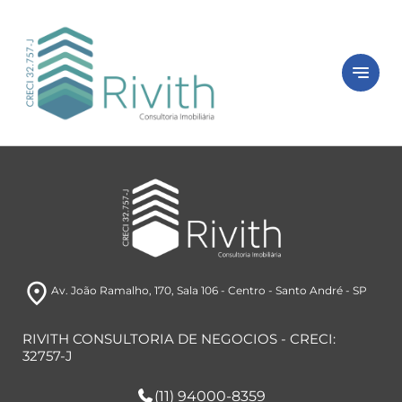
close
Peça seu
imóvel
notes
Está com dificuldade ou sem tempo?
Preencha o formulário abaixo e iremos
buscar imóveis de acordo com o seu perfil.
room
Av. João Ramalho, 170
, Sala 106
- Centro
- Santo André
- SP
RIVITH CONSULTORIA DE NEGOCIOS - CRECI:
32757-J
(11) 94000-8359