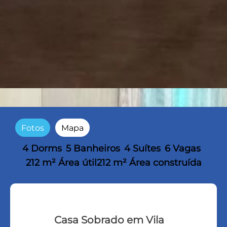
Fotos
Mapa
4 Dorms
5 Banheiros
4 Suítes
6 Vagas
212 m² Área útil
212 m² Área construída
Casa Sobrado em Vila