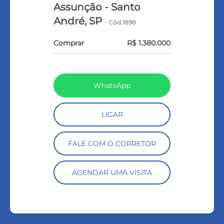
Assunção - Santo
André, SP
- Cód.1898
Comprar
R$ 1.380.000
WhatsApp
LIGAR
FALE COM O CORRETOR
AGENDAR UMA VISITA